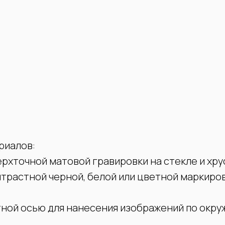
риалов:
ерхточной матовой гравировки на стекле и хр
нтрастной черной, белой или цветной маркиро
тной осью для нанесения изображений по окр