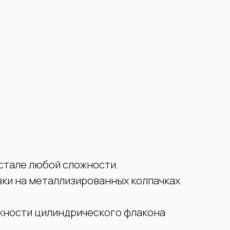
устале любой сложности.
вки на металлизированных колпачках
ужности цилиндрического флакона