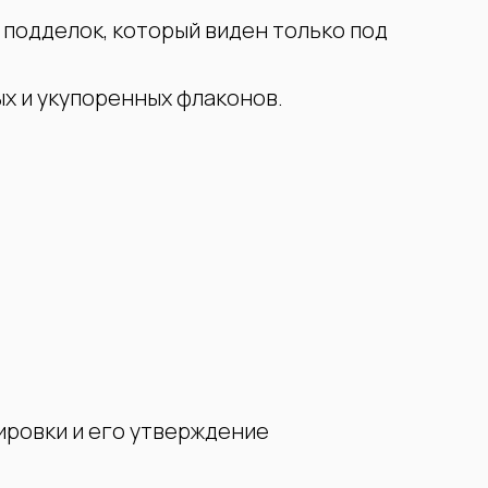
подделок, который виден только под
х и укупоренных флаконов.
ировки и его утверждение