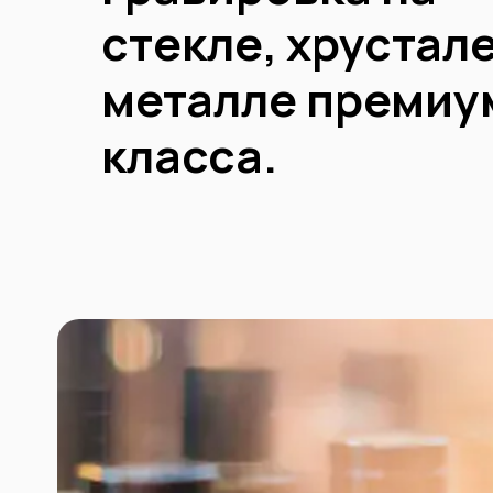
стекле, хрустале
металле премиу
класса.