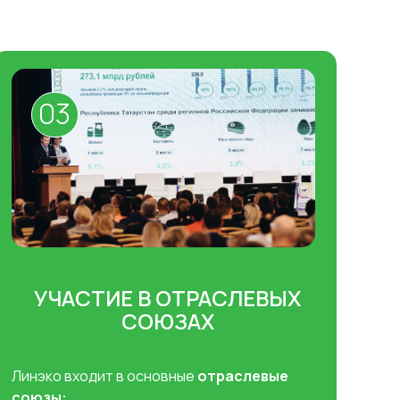
03
УЧАСТИЕ В ОТРАСЛЕВЫХ
СОЮЗАХ
Линэко входит в основные
отраслевые
союзы: