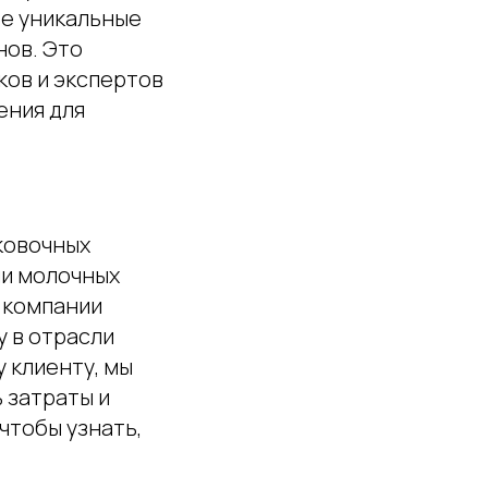
те уникальные
нов. Это
ов и экспертов
ения для
ковочных
ли молочных
 компании
 в отрасли
 клиенту, мы
 затраты и
чтобы узнать,