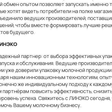
ой обмен опытом позволяет запускать именно 
ые хотят видеть потребители на полке магази
ъединило ведущих производителей, поставщик
шений, чтобы вместе формировать лучшие реш
ктов будущего.
ЛИНЭКО
адежный партнер: от выбора эффективных упа
запуска и обслуживания. Ведущие производите
ии уже доверили упаковку молочной продукции
аря нашим инновационным технологиям, опыту
конечно же индивидуальному подходу к каждому
 партнёрам повысить эффективность, снизить
уровень успеха. Свяжитесь с ЛИНЭКО сегодня, 
омочь Вашему молочному бизнесу.